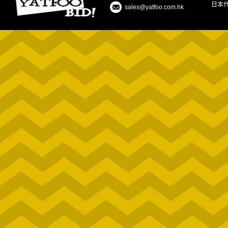
日本
sales@yatfoo.com.hk