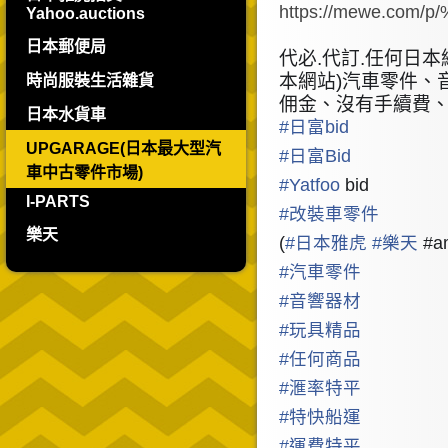
https://mewe.co
Yahoo.auctions
日本郵便局
代必.代訂.任何日本
本網站)汽車零件、
時尚服裝生活雜貨
佣金、沒有手續費、歡迎報
日本水貨車
#
日富bid
UPGARAGE(日本最大型汽
#
日富Bid
車中古零件市場)
#
Yatfoo
bid
I-PARTS
#
改裝車零件
樂天
(
#
日本雅虎
#
樂天
#am
#
汽車零件
#
音響器材
#
玩具精品
#
任何商品
#
滙率特平
#
特快船運
#
運費特平