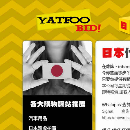
在雜誌、int
令你望而卻步？
只要你提供有
本公司每星期從
即時報價.讓客
Whatapps 查
Signal 查詢 :
https://mew
汽車用品
日本雅虎拍買