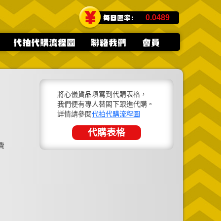
0.0489
將心儀貨品填寫到代購表格，
我們便有專人替閣下跟進代購。
詳情請參閱
代拍代購流程圖
代購表格
費