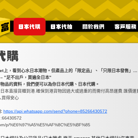
ernet上，看到心水日本潮物。但產品上的「限定品」、「只限日本發售」…
– "足不出戶，買遍全日本"
關物品的資料，我們便可以為你日本代購、日本代購。
日本直接貨櫃到港.確保到港貨物因過大或過重的而需付高昂運費.匯價運
人買得安心
詢:
https://api.whatsapp.com/send?phone=85266430572
66430572
e.com/p/%E6%97%A5%E5%AF%8C%E5%BF%85