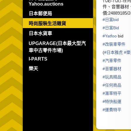
代必.代訂.任
Yahoo.auctions
件、音響器材
價:24889185/2
日本郵便局
#
日富bid
時尚服裝生活雜貨
#
日富Bid
日本水貨車
#
Yatfoo
bid
UPGARAGE(日本最大型汽
#
改裝車零件
車中古零件市場)
(
#
日本雅虎
#
樂
I-PARTS
#
汽車零件
樂天
#
音響器材
#
玩具精品
#
任何商品
#
滙率特平
#
特快船運
#
運費特平